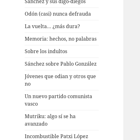
Sánchez y sus digo-diegos
Odón (casi) nunca defrauda
La vuelta… ¿más dura?
Memoria: hechos, no palabras
Sobre los indultos
Sánchez sobre Pablo González
Jóvenes que odian y otros que
no
Un nuevo partido comunista
vasco
Mutriku: algo sí se ha
avanzado
Incombustible Patxi López