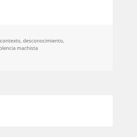
,
contexto
,
desconocimiento
,
iolencia machista
é