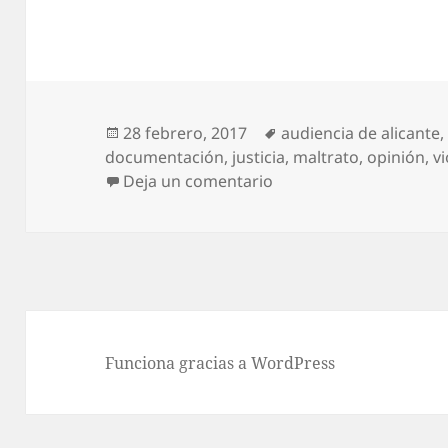
Publicado
Etiquetas
28 febrero, 2017
audiencia de alicante
el
documentación
,
justicia
,
maltrato
,
opinión
,
v
en Opinar según de qu
Deja un comentario
Funciona gracias a WordPress