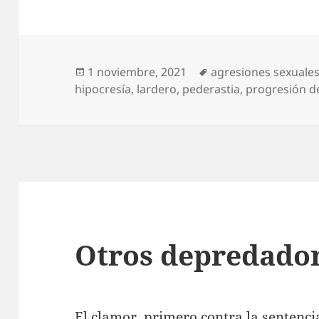
Publicado
Etiquetas
1 noviembre, 2021
agresiones sexuale
el
hipocresía
,
lardero
,
pederastia
,
progresión d
Otros depredado
El clamor, primero contra la sentenc