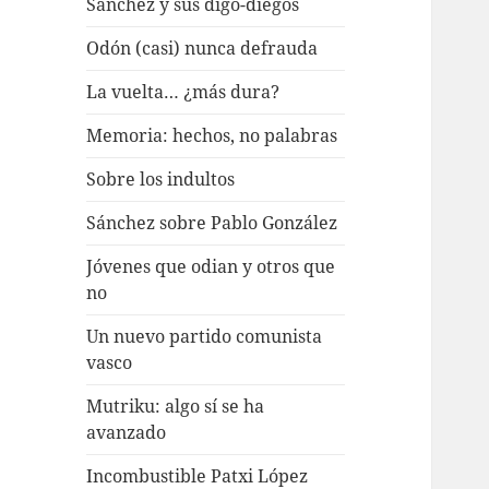
Sánchez y sus digo-diegos
Odón (casi) nunca defrauda
La vuelta… ¿más dura?
Memoria: hechos, no palabras
Sobre los indultos
Sánchez sobre Pablo González
Jóvenes que odian y otros que
no
Un nuevo partido comunista
vasco
Mutriku: algo sí se ha
avanzado
Incombustible Patxi López