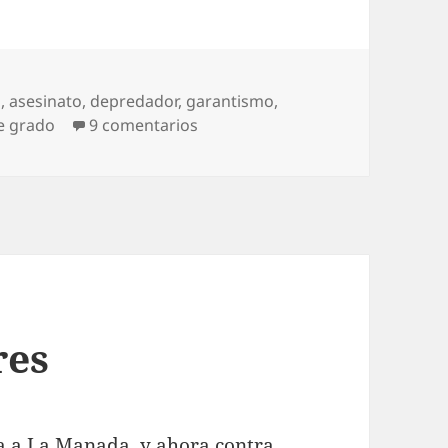
s
,
asesinato
,
depredador
,
garantismo
,
en Un depredador en libertad
e grado
9 comentarios
res
ia a La Manada, y ahora contra