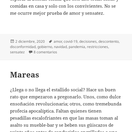
comidas en casa y solo con los convivientes. No se
me ocurre mejor prueba de amor y sensatez.
Publicado
Etiquetas
2 diciembre, 2020
amor
,
covid-19
,
decisiones
,
descontento
,
el
disconformidad
,
gobierno
,
navidad
,
pandemia
,
restricciones
,
en Amor y sensatez
sensatez
8 comentarios
Mareas
¿Llega o no llega el estallido social? Hace un buen
rato que empezaron a pregonarlo. Unos, como dulce
ensoñación revolucionaria; otros, como tremebunda
profecía apocalíptica. Faltan quienes tienen
pesadillas escalofriantes en que las masas toman al
asalto su mueble-bar y se beben sus güiscazos de
veinte años antes de conducirlos engrillados a una