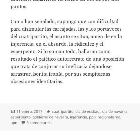
puntos.
Como han señalado, supongo que con dificultad
para disimular las carcajadas, las y los portavoces
del cuatripartito, el asunto se sitúa, amén de en la
injerencia, en el absurdo, la ridiculez y el
esperpento. Si lo suman todo, hallarán como
resultado el patético autorretrato de una oposición
que trata de conjurar su ineficacia dejándose
arrastrar, bonita ironía, por sus sempiternas
obsesiones identitarias.
Publicado
Etiquetas
11 enero, 2017
cuatripartito
,
día de euskadi
,
día de navarra
,
el
esperpento
,
gobierno de navarra
,
injerencia
,
ppn
,
regionalismo
,
en Una propuesta estúpida
upn
3 comentarios