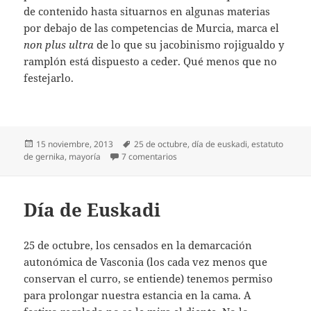
de contenido hasta situarnos en algunas materias
por debajo de las competencias de Murcia, marca el
non
plus
ultra
de lo que su jacobinismo rojigualdo y
ramplón está dispuesto a ceder. Qué menos que no
festejarlo.
Publicado
Etiquetas
15 noviembre, 2013
25 de octubre
,
día de euskadi
,
estatuto
el
en San Patxi, c’est fini
de gernika
,
mayoría
7 comentarios
Día de Euskadi
25 de octubre, los censados en la demarcación
autonómica de Vasconia (los cada vez menos que
conservan el curro, se entiende) tenemos permiso
para prolongar nuestra estancia en la cama. A