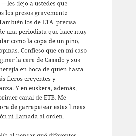
z —les dejo a ustedes que
os los presos gravemente
También los de ETA, precisa
 de una periodista que hace muy
tular como la copa de un pino,
opinas. Confieso que en mi caso
ginar la cara de Casado y sus
 herejía en boca de quien hasta
s fieros creyentes y
ganza. Y en euskera, además,
 primer canal de ETB. Me
ora de garrapatear estas líneas
ón ni llamada al orden.
lía al pensar qué diferentes