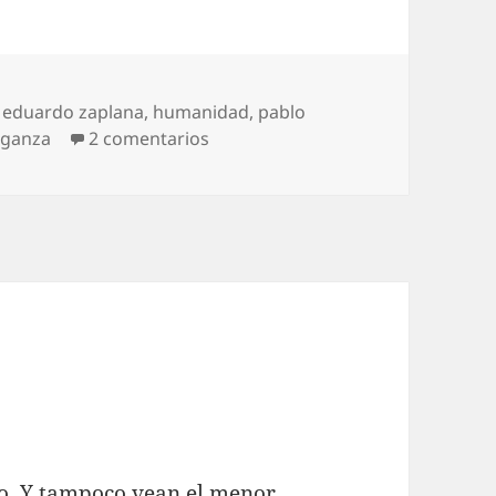
,
eduardo zaplana
,
humanidad
,
pablo
en Iturgaiz tiene razón
nganza
2 comentarios
co. Y tampoco vean el menor