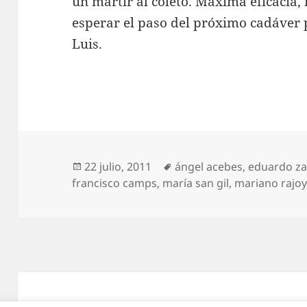
un mártir al coleto. Máxima eficacia, 
esperar el paso del próximo cadáver p
Luis.
Publicado
Etiquetas
22 julio, 2011
ángel acebes
,
eduardo za
el
francisco camps
,
maría san gil
,
mariano rajoy