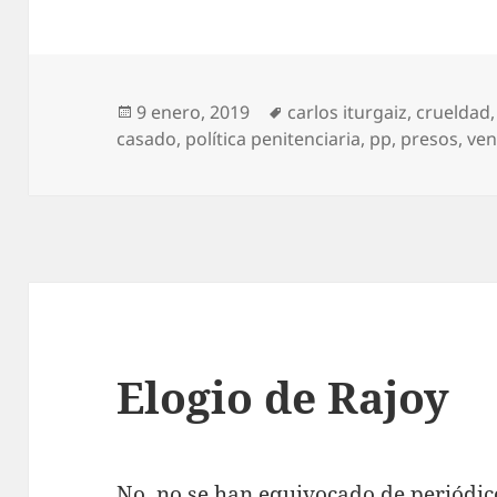
Publicado
Etiquetas
9 enero, 2019
carlos iturgaiz
,
crueldad
el
casado
,
política penitenciaria
,
pp
,
presos
,
ve
Elogio de Rajoy
No, no se han equivocado de periódi