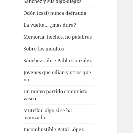
Sánchez y sus digo-diegos
Odón (casi) nunca defrauda
La vuelta… ¿más dura?
Memoria: hechos, no palabras
Sobre los indultos
Sánchez sobre Pablo González
Jóvenes que odian y otros que
no
Un nuevo partido comunista
vasco
Mutriku: algo sí se ha
avanzado
Incombustible Patxi López