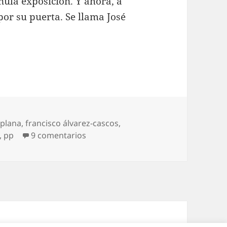
nula exposición. Y ahora, a
or su puerta. Se llama José
plana
,
francisco álvarez-cascos
,
en Elogio de Rajoy
,
pp
9 comentarios