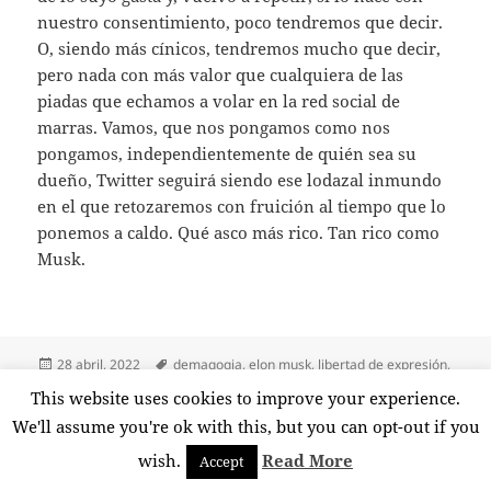
nuestro consentimiento, poco tendremos que decir.
O, siendo más cínicos, tendremos mucho que decir,
pero nada con más valor que cualquiera de las
piadas que echamos a volar en la red social de
marras. Vamos, que nos pongamos como nos
pongamos, independientemente de quién sea su
dueño, Twitter seguirá siendo ese lodazal inmundo
en el que retozaremos con fruición al tiempo que lo
ponemos a caldo. Qué asco más rico. Tan rico como
Musk.
Publicado
Etiquetas
28 abril, 2022
demagogia
,
elon musk
,
libertad de expresión
,
el
plataformas
,
redes sociales
,
responsabilidad
,
twitter
This website uses cookies to improve your experience.
en Twitter, qué asco más rico
1 comentario
We'll assume you're ok with this, but you can opt-out if you
wish.
Read More
Accept
Funciona gracias a WordPress