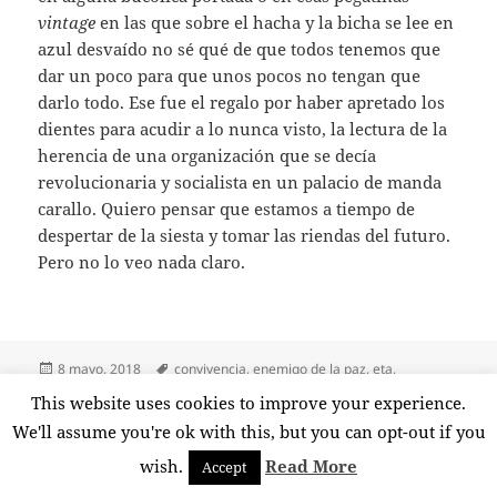
vintage
en las que sobre el hacha y la bicha se lee en
azul desvaído no sé qué de que todos tenemos que
dar un poco para que unos pocos no tengan que
darlo todo. Ese fue el regalo por haber apretado los
dientes para acudir a lo nunca visto, la lectura de la
herencia de una organización que se decía
revolucionaria y socialista en un palacio de manda
carallo. Quiero pensar que estamos a tiempo de
despertar de la siesta y tomar las riendas del futuro.
Pero no lo veo nada claro.
Publicado
Etiquetas
8 mayo, 2018
convivencia
,
enemigo de la paz
,
eta
,
el
glorificación
,
hipocresía
,
justificación
,
miseria moral
,
normalización
,
This website uses cookies to improve your experience.
en Despertar de la siesta
reconciliación
,
violencia
Deja un comentario
We'll assume you're ok with this, but you can opt-out if you
wish.
Read More
Accept
Funciona gracias a WordPress