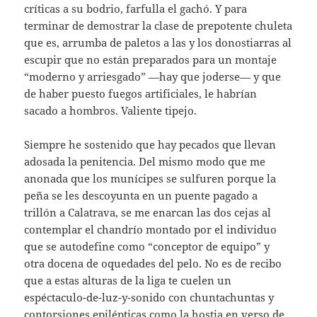
críticas a su bodrio, farfulla el gachó. Y para
terminar de demostrar la clase de prepotente chuleta
que es, arrumba de paletos a las y los donostiarras al
escupir que no están preparados para un montaje
“moderno y arriesgado” —hay que joderse— y que
de haber puesto fuegos artificiales, le habrían
sacado a hombros. Valiente tipejo.
Siempre he sostenido que hay pecados que llevan
adosada la penitencia. Del mismo modo que me
anonada que los munícipes se sulfuren porque la
peña se les descoyunta en un puente pagado a
trillón a Calatrava, se me enarcan las dos cejas al
contemplar el chandrío montado por el individuo
que se autodefine como “conceptor de equipo” y
otra docena de oquedades del pelo. No es de recibo
que a estas alturas de la liga te cuelen un
espéctaculo-de-luz-y-sonido con chuntachuntas y
contorsiones epilépticas como la hostia en verso de