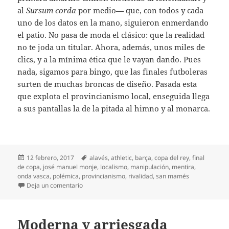
al
Sursum corda
por medio— que, con todos y cada
uno de los datos en la mano, siguieron enmerdando
el patio. No pasa de moda el clásico: que la realidad
no te joda un titular. Ahora, además, unos miles de
clics, y a la mínima ética que le vayan dando. Pues
nada, sigamos para bingo, que las finales futboleras
surten de muchas broncas de diseño. Pasada esta
que explota el provincianismo local, enseguida llega
a sus pantallas la de la pitada al himno y al monarca.
Publicado
Etiquetas
12 febrero, 2017
alavés
,
athletic
,
barça
,
copa del rey
,
final
el
de copa
,
josé manuel monje
,
localismo
,
manipulación
,
mentira
,
onda vasca
,
polémica
,
provincianismo
,
rivalidad
,
san mamés
en Gilipolémicas
Deja un comentario
Moderna y arriesgada