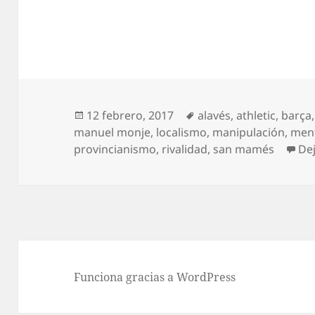
Publicado
Etiquetas
12 febrero, 2017
alavés
,
athletic
,
barça
el
manuel monje
,
localismo
,
manipulación
,
ment
provincianismo
,
rivalidad
,
san mamés
De
Funciona gracias a WordPress