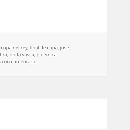
,
copa del rey
,
final de copa
,
josé
ira
,
onda vasca
,
polémica
,
en Gilipolémicas
ja un comentario