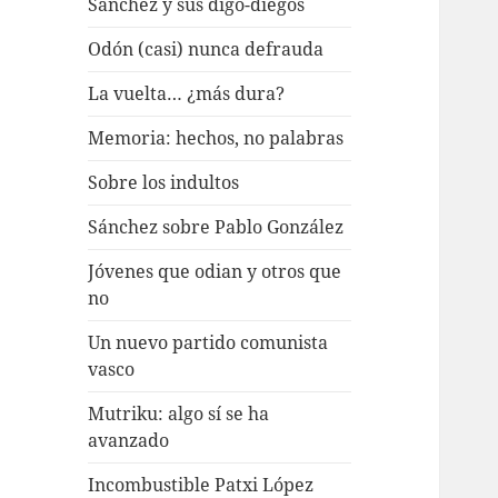
Sánchez y sus digo-diegos
Odón (casi) nunca defrauda
La vuelta… ¿más dura?
Memoria: hechos, no palabras
Sobre los indultos
Sánchez sobre Pablo González
Jóvenes que odian y otros que
no
Un nuevo partido comunista
vasco
Mutriku: algo sí se ha
avanzado
Incombustible Patxi López