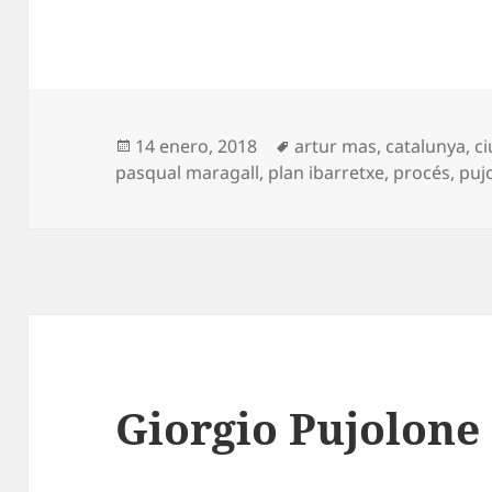
Publicado
Etiquetas
14 enero, 2018
artur mas
,
catalunya
,
ci
el
pasqual maragall
,
plan ibarretxe
,
procés
,
puj
Giorgio Pujolone