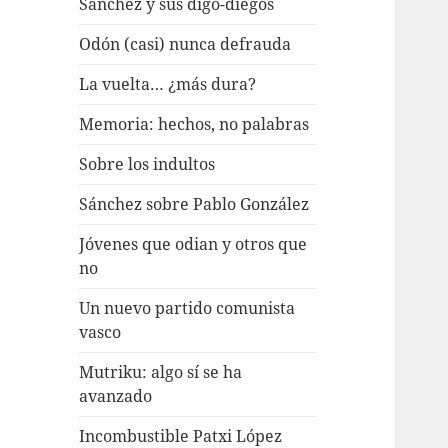
Sánchez y sus digo-diegos
Odón (casi) nunca defrauda
La vuelta… ¿más dura?
Memoria: hechos, no palabras
Sobre los indultos
Sánchez sobre Pablo González
Jóvenes que odian y otros que
no
Un nuevo partido comunista
vasco
Mutriku: algo sí se ha
avanzado
Incombustible Patxi López