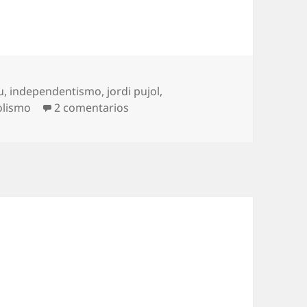
u
,
independentismo
,
jordi pujol
,
en Adeu, Mas (otra vez)
olismo
2 comentarios