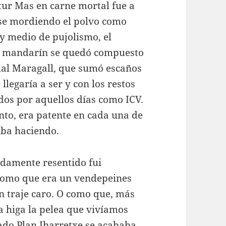
tur Mas en carne mortal fue a
rse mordiendo el polvo como
 y medio de pujolismo, el
 mandarín se quedó compuesto
qual Maragall, que sumó escaños
legaría a ser y con los restos
ados por aquellos días como ICV.
nto, era patente en cada una de
 iba haciendo.
ndamente resentido fui
Como que era un vendepeines
n traje caro. O como que, más
a higa la pelea que vivíamos
mado Plan Ibarretxe se acababa