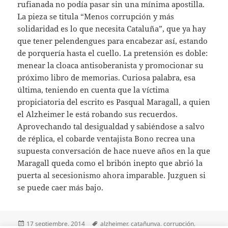
rufianada no podía pasar sin una mínima apostilla.
La pieza se titula “Menos corrupción y más
solidaridad es lo que necesita Cataluña”, que ya hay
que tener pelendengues para encabezar así, estando
de porquería hasta el cuello. La pretensión es doble:
menear la cloaca antisoberanista y promocionar su
próximo libro de memorias. Curiosa palabra, esa
última, teniendo en cuenta que la víctima
propiciatoria del escrito es Pasqual Maragall, a quien
el Alzheimer le está robando sus recuerdos.
Aprovechando tal desigualdad y sabiéndose a salvo
de réplica, el cobarde ventajista Bono recrea una
supuesta conversación de hace nueve años en la que
Maragall queda como el bribón inepto que abrió la
puerta al secesionismo ahora imparable. Juzguen si
se puede caer más bajo.
Publicado
Etiquetas
17 septiembre, 2014
alzheimer
,
catañunya
,
corrupción
,