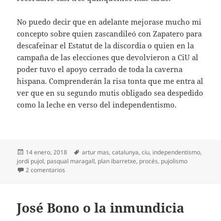
No puedo decir que en adelante mejorase mucho mi
concepto sobre quien zascandileó con Zapatero para
descafeinar el Estatut de la discordia o quien en la
campaña de las elecciones que devolvieron a CiU al
poder tuvo el apoyo cerrado de toda la caverna
hispana. Comprenderán la risa tonta que me entra al
ver que en su segundo mutis obligado sea despedido
como la leche en verso del independentismo.
Publicado
Etiquetas
14 enero, 2018
artur mas
,
catalunya
,
ciu
,
independentismo
,
el
jordi pujol
,
pasqual maragall
,
plan ibarretxe
,
procés
,
pujolismo
en Adeu, Mas (otra vez)
2 comentarios
José Bono o la inmundicia