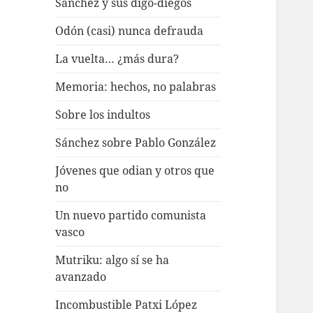
Sánchez y sus digo-diegos
Odón (casi) nunca defrauda
La vuelta… ¿más dura?
Memoria: hechos, no palabras
Sobre los indultos
Sánchez sobre Pablo González
Jóvenes que odian y otros que
no
Un nuevo partido comunista
vasco
Mutriku: algo sí se ha
avanzado
Incombustible Patxi López