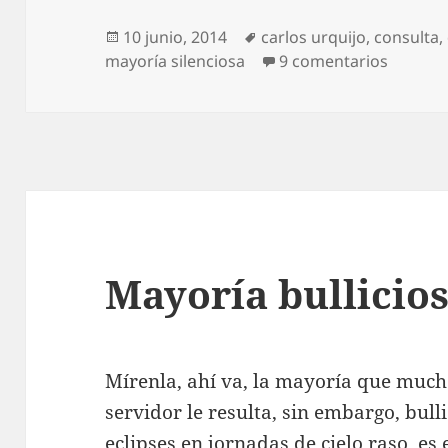
Publicado
Etiquetas
10 junio, 2014
carlos urquijo
,
consulta
,
el
en Cuat
mayoría silenciosa
9 comentarios
Mayoría bullicio
Mírenla, ahí va, la mayoría que mucho
servidor le resulta, sin embargo, bull
eclipses en jornadas de cielo raso, es 