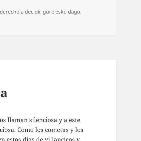
derecho a decidir
,
gure esku dago
,
ro gatos
sa
s llaman silenciosa y a este
iciosa. Como los cometas y los
en estos días de villancicos y