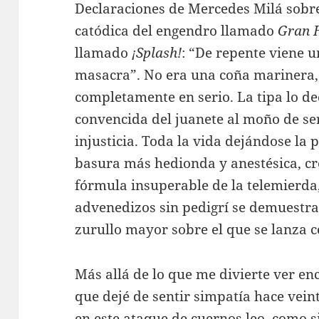
Declaraciones de Mercedes Milá sobr
catódica del engendro llamado
Gran 
llamado
¡Splash!
: “De repente viene un
masacra”. No era una coña marinera,
completamente en serio. La tipa lo de
convencida del juanete al moño de s
injusticia. Toda la vida dejándose la p
basura más hedionda y anestésica, c
fórmula insuperable de la telemierda
advenedizos sin pedigrí se demuestr
zurullo mayor sobre el que se lanza c
Más allá de lo que me divierte ver en
que dejé de sentir simpatía hace vein
en este ataque de cuernos leo, como si