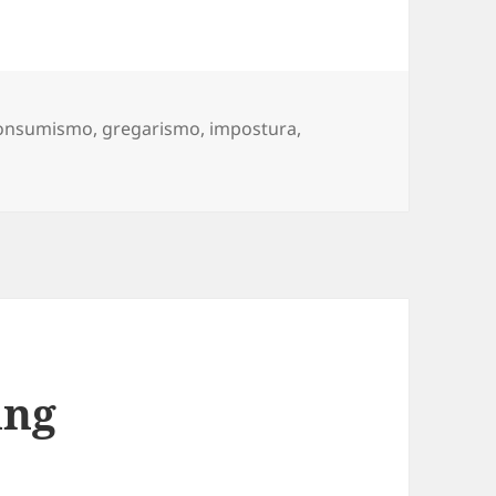
onsumismo
,
gregarismo
,
impostura
,
ría bulliciosa
ing