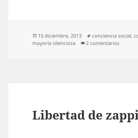
Publicado
Etiquetas
15 diciembre, 2013
conciencia social
,
c
el
en Mayo
mayoría silenciosa
2 comentarios
Libertad de zapp