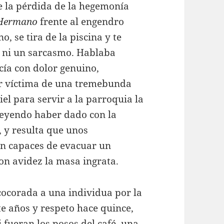
e la pérdida de la hegemonía
Hermano
frente al engendro
o, se tira de la piscina y te
 ni un sarcasmo. Hablaba
cía con dolor genuino,
er víctima de una tremebunda
iel para servir a la parroquia la
reyendo haber dado con la
, y resulta que unos
an capaces de evacuar un
on avidez la masa ingrata.
cocorada a una individua por la
te años y respeto hace quince,
 fueran los posos del café, una