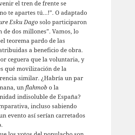
venir el tren de frente se
 no te apartes tú…!”. O adaptado
ure
Esku
Dago
solo participaron
 de dos millones”. Vamos, lo
 el teorema pardo de las
tribuidas a beneficio de obra.
or ceguera que la voluntaria, y
 qué movilización de la
rencia similar. ¿Habría un par
umana, un
flahmob
o la
 unidad indisoluble de España?
omparativa, incluso sabiendo
 un evento así serían carretados
.
que los votos del populacho son