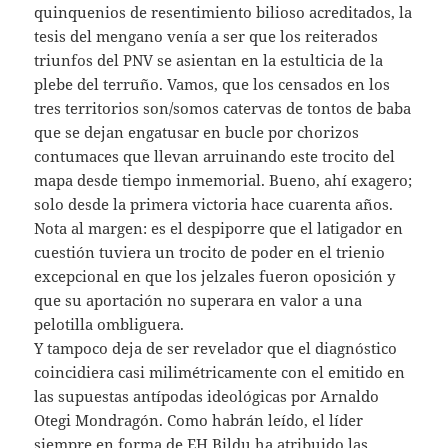
quinquenios de resentimiento bilioso acreditados, la
tesis del mengano venía a ser que los reiterados
triunfos del PNV se asientan en la estulticia de la
plebe del terruño. Vamos, que los censados en los
tres territorios son/somos catervas de tontos de baba
que se dejan engatusar en bucle por chorizos
contumaces que llevan arruinando este trocito del
mapa desde tiempo inmemorial. Bueno, ahí exagero;
solo desde la primera victoria hace cuarenta años.
Nota al margen: es el despiporre que el latigador en
cuestión tuviera un trocito de poder en el trienio
excepcional en que los jelzales fueron oposición y
que su aportación no superara en valor a una
pelotilla ombliguera.
Y tampoco deja de ser revelador que el diagnóstico
coincidiera casi milimétricamente con el emitido en
las supuestas antípodas ideológicas por Arnaldo
Otegi Mondragón. Como habrán leído, el líder
siempre en forma de EH Bildu ha atribuido las