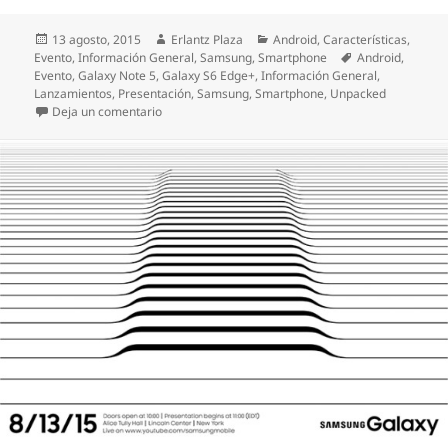
Publicado
Autor
Categorías
13 agosto, 2015
Erlantz Plaza
Android
,
Características
,
el
Etiquetas
Evento
,
Información General
,
Samsung
,
Smartphone
Android
,
Evento
,
Galaxy Note 5
,
Galaxy S6 Edge+
,
Información General
,
Lanzamientos
,
Presentación
,
Samsung
,
Smartphone
,
Unpacked
en Toda la información sobre el Samsung Galaxy N
Deja un comentario