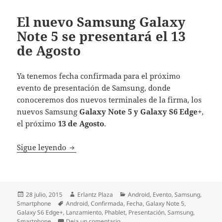
El nuevo Samsung Galaxy
Note 5 se presentará el 13
de Agosto
Ya tenemos fecha confirmada para el próximo
evento de presentación de Samsung, donde
conoceremos dos nuevos terminales de la firma, los
nuevos Samsung
Galaxy Note 5 y Galaxy S6 Edge+
,
el próximo
13 de Agosto
.
El nuevo Samsung Galaxy Note 5 se present
Sigue leyendo
Publicado
Autor
Categorías
28 julio, 2015
Erlantz Plaza
Android
,
Evento
,
Samsung
,
el
Etiquetas
Smartphone
Android
,
Confirmada
,
Fecha
,
Galaxy Note 5
,
Galaxy S6 Edge+
,
Lanzamiento
,
Phablet
,
Presentación
,
Samsung
,
en El nuevo Samsung Galaxy Note 5 
Smartphone
Deja un comentario