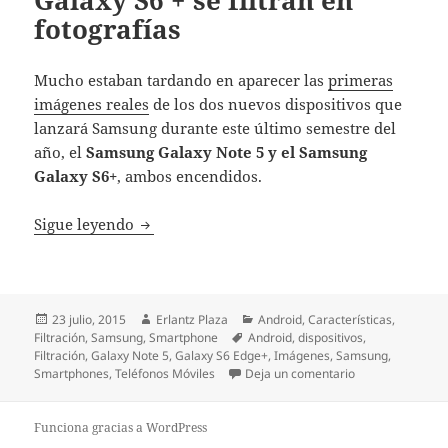
fotografías
Mucho estaban tardando en aparecer las
primeras
imágenes reales
de los dos nuevos dispositivos que
lanzará Samsung durante este último semestre del
año, el
Samsung Galaxy Note 5 y el Samsung
Galaxy S6+
, ambos encendidos.
Samsung Galaxy Note 5 y Galaxy S6 + se filt
Sigue leyendo
Publicado
Autor
Categorías
23 julio, 2015
Erlantz Plaza
Android
,
Características
,
el
Etiquetas
Filtración
,
Samsung
,
Smartphone
Android
,
dispositivos
,
Filtración
,
Galaxy Note 5
,
Galaxy S6 Edge+
,
Imágenes
,
Samsung
,
en Samsung Galax
Smartphones
,
Teléfonos Móviles
Deja un comentario
Funciona gracias a WordPress