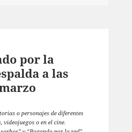
do por la
espalda a las
e marzo
torias o personajes de diferentes
, videojuegos o en el cine.
 sorbos” y “Bogando por la red”