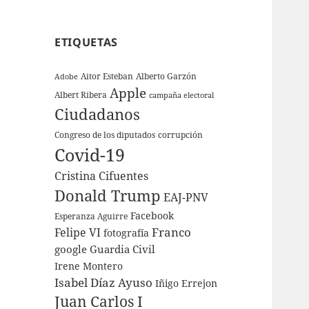
ETIQUETAS
Aitor Esteban
Alberto Garzón
Adobe
Apple
Albert Ribera
campaña electoral
Ciudadanos
Congreso de los diputados
corrupción
Covid-19
Cristina Cifuentes
Donald Trump
EAJ-PNV
Facebook
Esperanza Aguirre
Franco
Felipe VI
fotografía
google
Guardia Civil
Irene Montero
Isabel Díaz Ayuso
Iñigo Errejon
Juan Carlos I