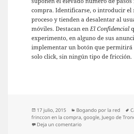
suponen el elevado número de pasos 
compra. Identificarse, o introducir el
proceso y tienden a desalentar al usu
móviles. Destacan en
El Confidencial
q
experimento, en alguno de sus anunci
implementar un botón que permitirá
solo click, sin ningún tipo de fricción.
Publicado
Categorías
E
17 julio, 2015
Bogando por la red
C
el
frinccon en la compra
,
google
,
Juego de Tron
en Crossover «Bogando
Deja un comentario