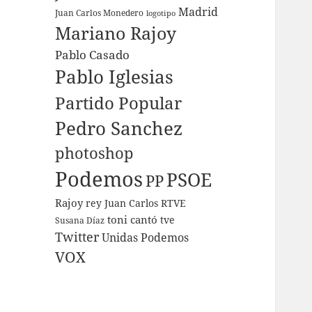
Madrid
Juan Carlos Monedero
logotipo
Mariano Rajoy
Pablo Casado
Pablo Iglesias
Partido Popular
Pedro Sanchez
photoshop
Podemos
PSOE
PP
Rajoy
rey Juan Carlos
RTVE
toni cantó
tve
Susana Díaz
Twitter
Unidas Podemos
VOX