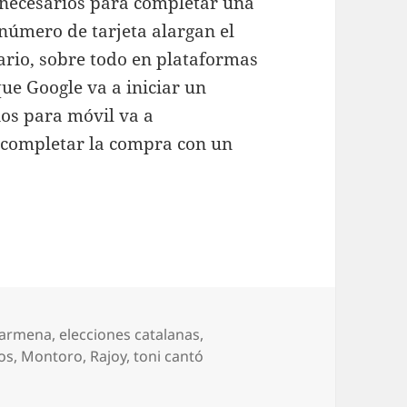
necesarios para completar una
 número de tarjeta alargan el
ario, sobre todo en plataformas
ue Google va a iniciar un
os para móvil va a
 completar la compra con un
tiquetas
armena
,
elecciones catalanas
,
os
,
Montoro
,
Rajoy
,
toni cantó
 por la red»: Algo más que unas elecciones autonómicas