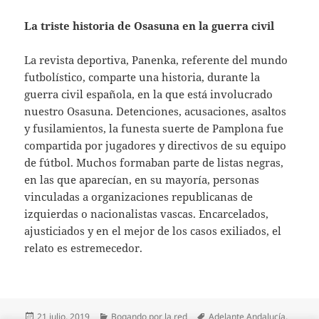
La triste historia de Osasuna en la guerra civil
La revista deportiva, Panenka, referente del mundo
futbolístico, comparte una historia, durante la
guerra civil española, en la que está involucrado
nuestro Osasuna. Detenciones, acusaciones, asaltos
y fusilamientos, la funesta suerte de Pamplona fue
compartida por jugadores y directivos de su equipo
de fútbol. Muchos formaban parte de listas negras,
en las que aparecían, en su mayoría, personas
vinculadas a organizaciones republicanas de
izquierdas o nacionalistas vascas. Encarcelados,
ajusticiados y en el mejor de los casos exiliados, el
relato es estremecedor.
Publicado
Categorías
Etiquetas
21 julio, 2019
Bogando por la red
Adelante Andalucía
,