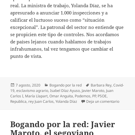
real. La ministra de trabajo, Yolanda Díaz, se ha
apresurado a anunciar 1.000 inspecciones y a
calificar el luctuoso suceso como “situación
excepcional”. La patronal del sector no entiende que
se propicien este tipo de controles. Nos acordamos
de países lejanos cuando hablamos de trabajos
infrahumanos, tal vez tengamos que cambiar el
punto de vista.
Publicado
Categorías
Etiquetas
7 agosto, 2020
Bogando por la red
Barbara Rey
,
Covid-
el
19
,
esclavismo agrario
,
Isabel Díaz Ayuso
,
Javier Maroto
,
Juan
Carlos I
,
María Llapart
,
Omar Anguita
,
Podemos
,
PP
,
PSOE
,
en Bogand
Republica
,
rey Juan Carlos
,
Yolanda Díaz
Deja un comentario
Bogando por la red: Javier
Maroto, el segoviano