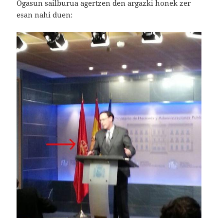
Ogasun sailburua agertzen den argazki honek zer
esan nahi duen: