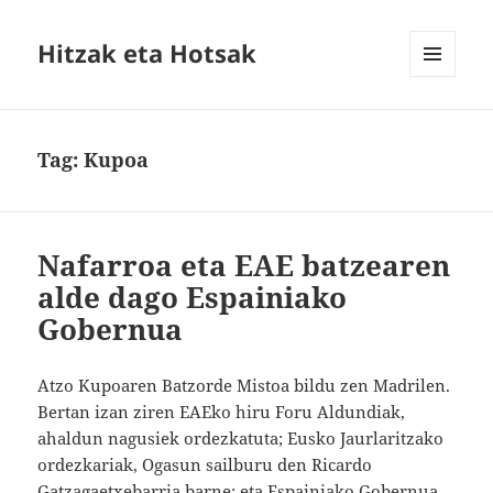
Hitzak eta Hotsak
MENU
AND
WIDGETS
Tag:
Kupoa
Nafarroa eta EAE batzearen
alde dago Espainiako
Gobernua
Atzo Kupoaren Batzorde Mistoa bildu zen Madrilen.
Bertan izan ziren EAEko hiru Foru Aldundiak,
ahaldun nagusiek ordezkatuta; Eusko Jaurlaritzako
ordezkariak, Ogasun sailburu den Ricardo
Gatzagaetxebarria barne; eta Espainiako Gobernua,