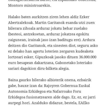
Montoro ministroarekin.
Halako baten aurkitzen ziren lehen aldiz Ezker
Abertzalekoak. Martin Garitanok esanda utzi zuen
bilerara zihoala arduraz jokatu behar zuelako
(besteoi, antzekoetan, arduraz jokatzea egokitu
zaigunean, irainak jaso izan baditugu ere). Ardura
deitzen dio Garitanok, eta sinesten diot, seguru asko
ez delako han agertu loterien zergaren kudeaketa
lortzeari esker, Gipuzkoak jasoko dituen 36.000.000
euro besapean dakartzana, Gabonetako loteriako
sariari dagokion diru-bilketa alegia.
Baina gaurko bilerako albisterik onena, ezbairik
gabe, hauxe izan da: Rajoyren Gobernua Euskal
Autonomia Erkidegoa eta Nafarroako Foru
Erkidegoa fusionatzearen alde dago. Ez, ez, ez jarri
aurpegi hori. Azalduko didazue, bestela, EAEko