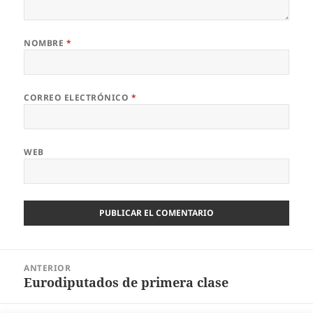
NOMBRE
*
CORREO ELECTRÓNICO
*
WEB
Navegación
ANTERIOR
de
Eurodiputados de primera clase
Entrada
entradas
anterior: