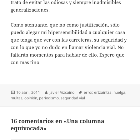
trato de evitar las odiosas y siempre inadmisibles
generalizaciones.
Como atenuante, que no como justificación, sólo
puedo alegar mi hipersensibilidad a cualquier cosa
que tenga que ver con las carreteras, su seguridad y
con lo que yo no dudo en llamar violencia vial. No
faltarán momentos para hablar de ello. Espero que
con más tino.
Publicado
Autor
Etiquetas
10 abril, 2011
Javier Vizcaíno
error
,
ertzaintza
,
huelga
,
el
multas
,
opinión
,
periodismo
,
seguridad vial
16 comentarios en «Una columna
equivocada»