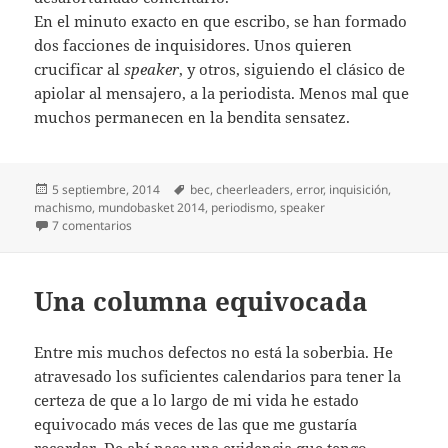
En el minuto exacto en que escribo, se han formado
dos facciones de inquisidores. Unos quieren
crucificar al
speaker
, y otros, siguiendo el clásico de
apiolar al mensajero, a la periodista. Menos mal que
muchos permanecen en la bendita sensatez.
Publicado
Etiquetas
5 septiembre, 2014
bec
,
cheerleaders
,
error
,
inquisición
,
el
machismo
,
mundobasket 2014
,
periodismo
,
speaker
en Inquisidores a go-gó
7 comentarios
Una columna equivocada
Entre mis muchos defectos no está la soberbia. He
atravesado los suficientes calendarios para tener la
certeza de que a lo largo de mi vida he estado
equivocado más veces de las que me gustaría