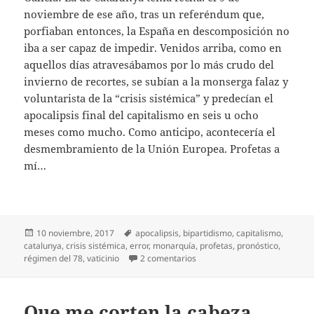
noviembre de ese año, tras un referéndum que,
porfiaban entonces, la España en descomposición no
iba a ser capaz de impedir. Venidos arriba, como en
aquellos días atravesábamos por lo más crudo del
invierno de recortes, se subían a la monserga falaz y
voluntarista de la “crisis sistémica” y predecían el
apocalipsis final del capitalismo en seis u ocho
meses como mucho. Como anticipo, acontecería el
desmembramiento de la Unión Europea. Profetas a
mí…
Publicado
Etiquetas
10 noviembre, 2017
apocalipsis
,
bipartidismo
,
capitalismo
,
el
catalunya
,
crisis sistémica
,
error
,
monarquía
,
profetas
,
pronóstico
,
en Profetas a mí…
régimen del 78
,
vaticinio
2 comentarios
Que me corten la cabeza