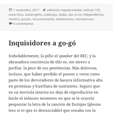
Publicado
Etiquetas
1 noviembre, 2017
adhesión inquebrantable
,
artículo 155
,
el
autocrítica
,
autoengaño
,
catalunya
,
dudas
,
dui
,
error
,
independencia
,
mentira
,
procés
,
reconocimiento
,
totalitarismo
,
voluntarismo
en Que me corten la cabeza
4 comentarios
Inquisidores a go-gó
Indudablemente, la pifió el
speaker
del BEC, y la
abrasadora conciencia de ello es, me atrevo a
porfiar, la peor de sus penitencias. Más dolorosa,
incluso, que haber perdido el puesto o verse como
pasto de los devoradores de basura informativa alta
en proteínas y huérfana de nutrientes. Seguro que
en su moviola interna no deja de reproducirse en
bucle el infausto momento en que se le ocurrió
pespuntar la letra de la canción de Enrique Iglesias
(eso sí es que es denunciable) que sonaba con la