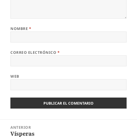
NOMBRE
*
CORREO ELECTRÓNICO
*
WEB
Navegación
ANTERIOR
de
Vísperas
Entrada