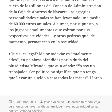
cuero de los sillones del Consejo de Administración
de la Caja de Ahorros de Navarra, las egregias
personalidades citadas se han levantado una media
de 60.000 euros anuales. A sumar, por supuesto, a
los jugosos emolumentos que cobran por sus
respectivas actividades… y otras pedreas que, de
momento, permanecen en la oscuridad.
¿Que si es legal? Mejor todavía: es “totalmente
ético”, en palabras ofendidas por la duda del
plusdietista Miranda, que aun añade: “Yo soy un
trabajador. Ser político no significa que no tenga
que llevar un sueldo a casa todos los meses”. Lloren.
Publicado
Autor
Etiquetas
13 octubre, 2011
Javier Vizcaíno
álvaro miranda
,
caja
el
de ahorros de navarra
,
dietas
,
enrique maya
,
ética
,
miguel sanz
,
política
,
yolanda barcina