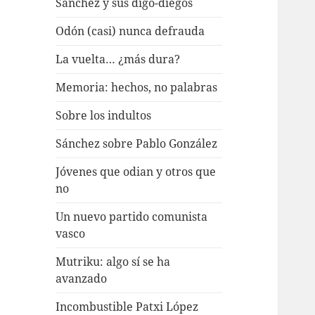
Sánchez y sus digo-diegos
Odón (casi) nunca defrauda
La vuelta… ¿más dura?
Memoria: hechos, no palabras
Sobre los indultos
Sánchez sobre Pablo González
Jóvenes que odian y otros que
no
Un nuevo partido comunista
vasco
Mutriku: algo sí se ha
avanzado
Incombustible Patxi López