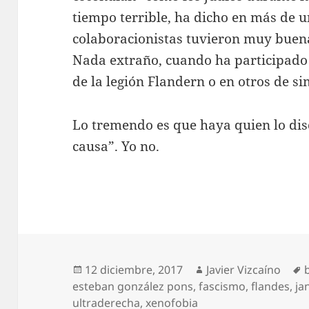
tiempo terrible, ha dicho en más de u
colaboracionistas tuvieron muy buena
Nada extraño, cuando ha participado 
de la legión Flandern o en otros de si
Lo tremendo es que haya quien lo di
causa”. Yo no.
Publicado
Autor
12 diciembre, 2017
Javier Vizcaíno
el
esteban gonzález pons
,
fascismo
,
flandes
,
ja
ultraderecha
,
xenofobia