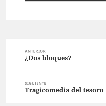
Navegación
de
ANTERIOR
¿Dos bloques?
entradas
Entrada
anterior:
SIGUIENTE
Tragicomedia del tesoro
Entrada
siguiente: