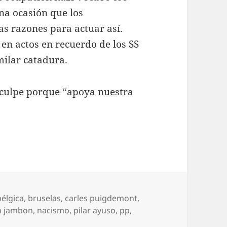
na ocasión que los
s razones para actuar así.
en actos en recuerdo de los SS
milar catadura.
sculpe porque “apoya nuestra
Etiquetas
bélgica
,
bruselas
,
carles puigdemont
,
n jambon
,
nacismo
,
pilar ayuso
,
pp
,