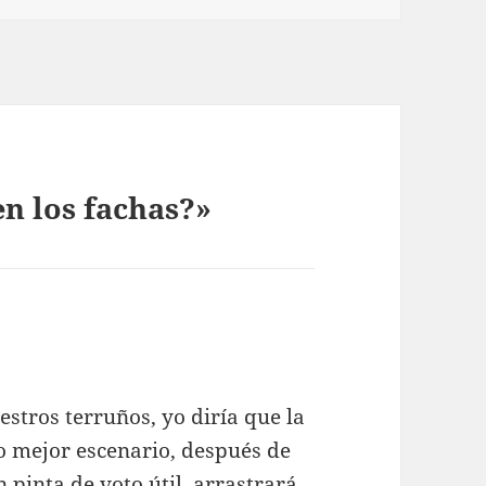
n los fachas?»
stros terruños, yo diría que la
o mejor escenario, después de
n pinta de voto útil, arrastrará