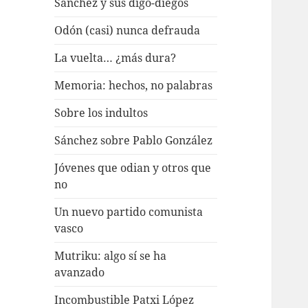
Sánchez y sus digo-diegos
Odón (casi) nunca defrauda
La vuelta… ¿más dura?
Memoria: hechos, no palabras
Sobre los indultos
Sánchez sobre Pablo González
Jóvenes que odian y otros que
no
Un nuevo partido comunista
vasco
Mutriku: algo sí se ha
avanzado
Incombustible Patxi López