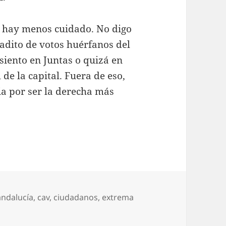
i hay menos cuidado. No digo
adito de votos huérfanos del
siento en Juntas o quizá en
de la capital. Fuera de eso,
ia por ser la derecha más
Etiquetas
andalucía
,
cav
,
ciudadanos
,
extrema