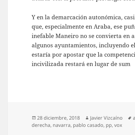
Y en la demarcación autonómica, cas
que, especialmente en Araba, ese puñ
inefable Maneiro no se convierta en a
algunos ayuntamientos, incluyendo el 
estaría por apostar que la competenc
incivilizada restará en lugar de sum
Publicado
Autor
28 diciembre, 2018
Javier Vizcaíno
el
derecha
,
navarra
,
pablo casado
,
pp
,
vox