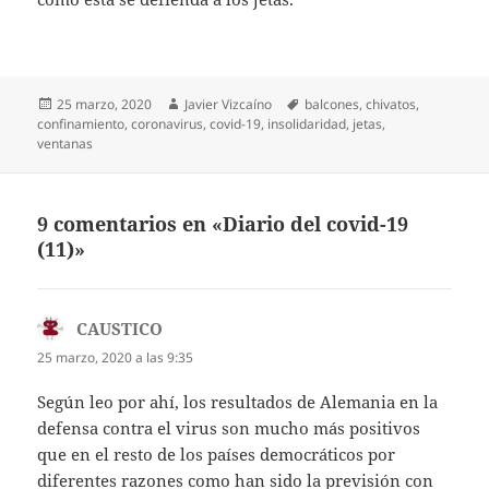
Publicado
Autor
Etiquetas
25 marzo, 2020
Javier Vizcaíno
balcones
,
chivatos
,
el
confinamiento
,
coronavirus
,
covid-19
,
insolidaridad
,
jetas
,
ventanas
9 comentarios en «Diario del covid-19
(11)»
CAUSTICO
dice:
25 marzo, 2020 a las 9:35
Según leo por ahí, los resultados de Alemania en la
defensa contra el virus son mucho más positivos
que en el resto de los países democráticos por
diferentes razones como han sido la previsión con