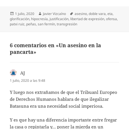
Publicado
Autor
Etiquetas
1 julio, 2020
Javier Vizcaíno
asesino
,
doble vara
,
eta
,
el
glorificación
,
hipocresía
,
justificación
,
libertad de expresión
,
ofensa
,
patxi ruiz
,
peñas
,
san fermín
,
transgresión
6 comentarios en «Un asesino en la
pancarta»
AJ
dice:
1 julio, 2020 a las 9:48
Y luego nos extrañamos de que el Tribuanl Europeo
de Derechos Humanos hablara de que ilegalizar
Batasuna era una necesidad social imperiosa.
Y es que hay una diferencia importante entre fregar
la casa o repintarla y… poner la mierda en un