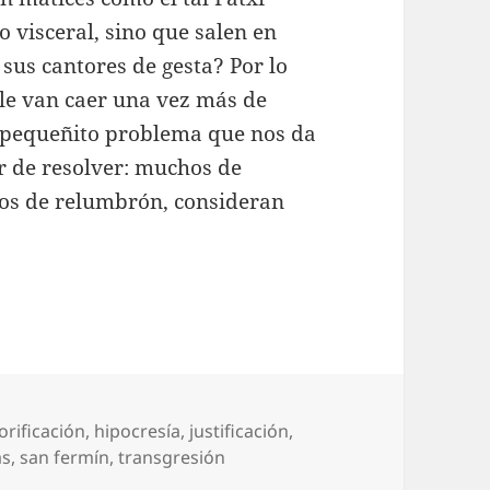
o visceral, sino que salen en
 sus cantores de gesta? Por lo
le van caer una vez más de
n pequeñito problema que nos da
r de resolver: muchos de
icos de relumbrón, consideran
orificación
,
hipocresía
,
justificación
,
as
,
san fermín
,
transgresión
a