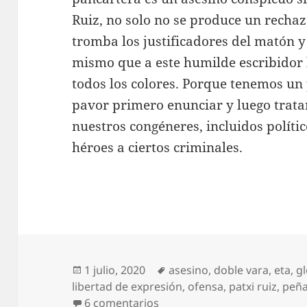
Ruiz, no solo no se produce un rechaz
tromba los justificadores del matón y
mismo que a este humilde escribidor 
todos los colores. Porque tenemos u
pavor primero enunciar y luego trata
nuestros congéneres, incluidos polít
héroes a ciertos criminales.
Publicado
Etiquetas
1 julio, 2020
asesino
,
doble vara
,
eta
,
gl
el
libertad de expresión
,
ofensa
,
patxi ruiz
,
peñ
en Un asesino en la pancart
6 comentarios