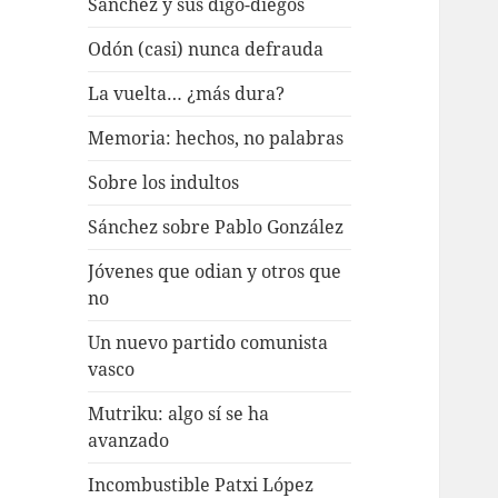
Sánchez y sus digo-diegos
Odón (casi) nunca defrauda
La vuelta… ¿más dura?
Memoria: hechos, no palabras
Sobre los indultos
Sánchez sobre Pablo González
Jóvenes que odian y otros que
no
Un nuevo partido comunista
vasco
Mutriku: algo sí se ha
avanzado
Incombustible Patxi López