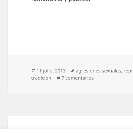
Publicado
Etiquetas
11 julio, 2013
agresiones sexuales
,
repr
el
en Magreos sanf
tradición
7 comentarios
Funciona gracias a WordPress