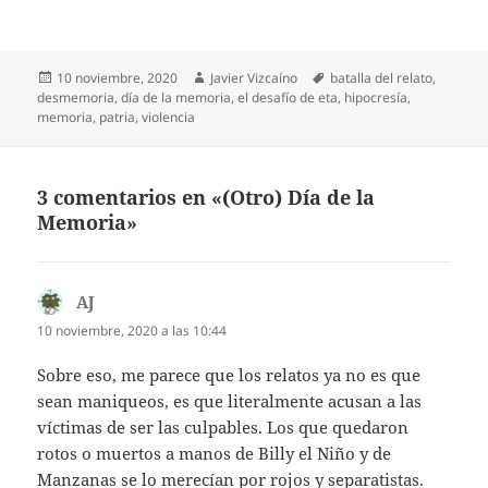
Publicado
Autor
Etiquetas
10 noviembre, 2020
Javier Vizcaíno
batalla del relato
,
el
desmemoria
,
día de la memoria
,
el desafío de eta
,
hipocresía
,
memoria
,
patria
,
violencia
3 comentarios en «(Otro) Día de la
Memoria»
AJ
dice:
10 noviembre, 2020 a las 10:44
Sobre eso, me parece que los relatos ya no es que
sean maniqueos, es que literalmente acusan a las
víctimas de ser las culpables. Los que quedaron
rotos o muertos a manos de Billy el Niño y de
Manzanas se lo merecían por rojos y separatistas.