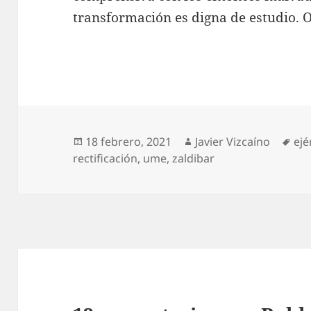
transformación es digna de estudio. O
Publicado
Autor
Eti
18 febrero, 2021
Javier Vizcaíno
ejé
el
rectificación
,
ume
,
zaldibar