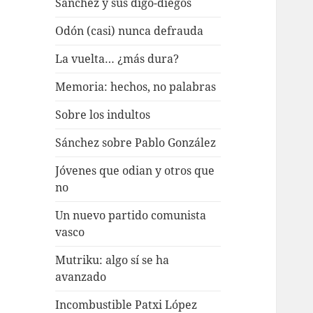
Sánchez y sus digo-diegos
Odón (casi) nunca defrauda
La vuelta… ¿más dura?
Memoria: hechos, no palabras
Sobre los indultos
Sánchez sobre Pablo González
Jóvenes que odian y otros que
no
Un nuevo partido comunista
vasco
Mutriku: algo sí se ha
avanzado
Incombustible Patxi López