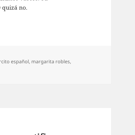
 quizá no.
quetas
rcito español
,
margarita robles
,