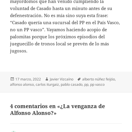
mayordomos que han venido cumpliendo la
voluntad de Casado hasta un minuto antes de su
defenestración. No es mía sino suya esta frase:
“Casado quería una sucursal del PP en el País Vasco,
no un PP vasco”. Vayamos haciendo acopio de
palomitas porque los próximos episodios del
jueguecillo de tronos local se prevén de lo más
jugosos.
Publicado
Autor
Etiquetas
17 marzo, 2022
Javier Vizcaíno
alberto núñez feijóo
,
el
alfonso alonso
,
carlos iturgaiz
,
pablo casado
,
pp
,
pp vasco
4 comentarios en «¿La venganza de
Alfonso Alonso?»