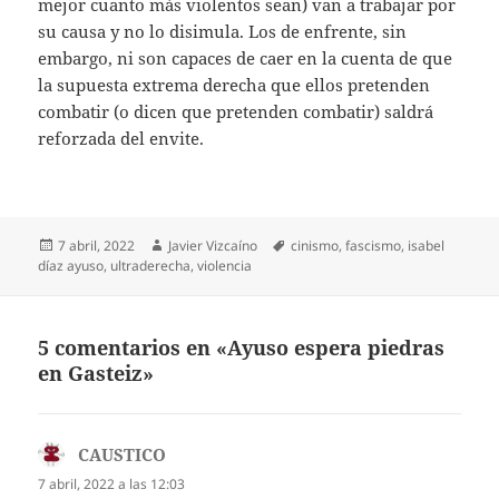
mejor cuanto más violentos sean) van a trabajar por
su causa y no lo disimula. Los de enfrente, sin
embargo, ni son capaces de caer en la cuenta de que
la supuesta extrema derecha que ellos pretenden
combatir (o dicen que pretenden combatir) saldrá
reforzada del envite.
Publicado
Autor
Etiquetas
7 abril, 2022
Javier Vizcaíno
cinismo
,
fascismo
,
isabel
el
díaz ayuso
,
ultraderecha
,
violencia
5 comentarios en «Ayuso espera piedras
en Gasteiz»
CAUSTICO
dice:
7 abril, 2022 a las 12:03