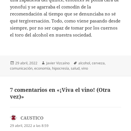
yonofui y se agarraba el comodín de la
recomendación al tiempo que se denunciaba no sé
qué tergiversación. Todo, como viene pasando desde
siempre, por no ser capaz de tomar por los cuernos
el toro del alcohol en nuestra sociedad.
Publicado
Autor
Etiquetas
29 abril, 2022
Javier Vizcaíno
alcohol
,
cerveza
,
el
comunicación
,
economía
,
hipocresía
,
salud
,
vino
7 comentarios en «¡Viva el vino! (Otra
vez)»
CAUSTICO
dice:
29 abril, 2022 a las 8:59