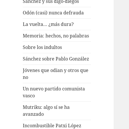
Sánchez y sus digo-diegos
Odón (casi) nunca defrauda
La vuelta… ¿más dura?
Memoria: hechos, no palabras
Sobre los indultos
Sánchez sobre Pablo González
Jóvenes que odian y otros que
no
Un nuevo partido comunista
vasco
Mutriku: algo sí se ha
avanzado
Incombustible Patxi López