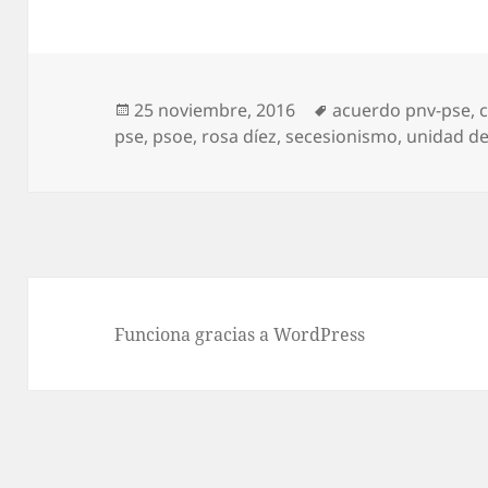
Publicado
Etiquetas
25 noviembre, 2016
acuerdo pnv-pse
,
el
pse
,
psoe
,
rosa díez
,
secesionismo
,
unidad d
Funciona gracias a WordPress