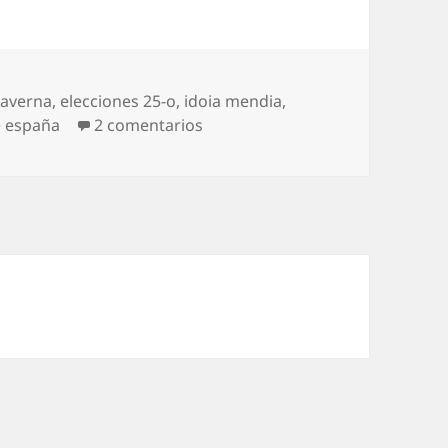
caverna
,
elecciones 25-o
,
idoia mendia
,
en Mendia, secesionista
e españa
2 comentarios