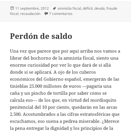
Publicado
Etiquetas
11 septiembre, 2012
amnistía fiscal
,
déficit
,
deuda
,
fraude
el
en Dos por ciento
fiscal
,
recaudación
7 comentarios
Perdón de saldo
Una vez que parece que por aquí arriba nos vamos a
librar del bochorno de la amnistía fiscal, siento una
enorme curiosidad por ver lo que dará de sí allá
donde sí se aplicará. A ojo de los cuberos
económicos del Gobierno español, emergerán de las
tinieblas 25.000 millones de euros —pagaría una
caña y un pincho de tortilla por saber cómo se
calcula eso— de los que, en virtud del mordisquito
penitencial del 10 por ciento, quedarán en las arcas
2.500. Acostumbrados a las cifras estratosféricas que
escuchamos, eso suena a pedrea miserable. ¿Merece
la pena entregar la dignidad y los principios de la