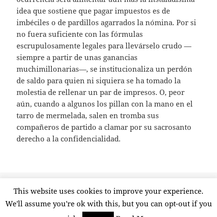
idea que sostiene que pagar impuestos es de
imbéciles o de pardillos agarrados la nómina. Por si
no fuera suficiente con las fórmulas
escrupulosamente legales para llevárselo crudo —
siempre a partir de unas ganancias
muchimillonarias—, se institucionaliza un perdón
de saldo para quien ni siquiera se ha tomado la
molestia de rellenar un par de impresos. O, peor
aún, cuando a algunos los pillan con la mano en el
tarro de mermelada, salen en tromba sus
compañeros de partido a clamar por su sacrosanto
derecho a la confidencialidad.
Publicado
Etiquetas
8 abril, 2012
amnistía fiscal
,
fraude
,
impuestos
,
pp
This website uses cookies to improve your experience.
el
en Perdón de saldo
2 comentarios
We'll assume you're ok with this, but you can opt-out if you