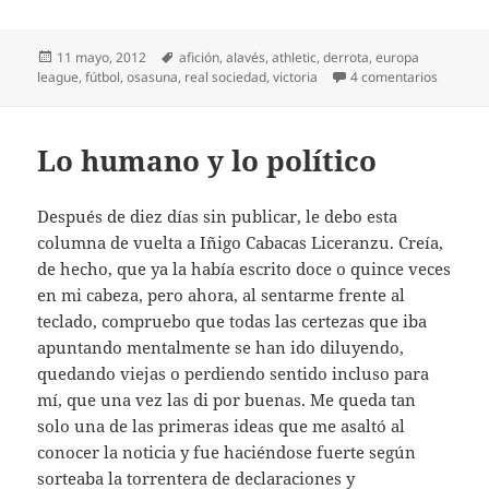
Publicado
Etiquetas
11 mayo, 2012
afición
,
alavés
,
athletic
,
derrota
,
europa
el
en Canto
league
,
fútbol
,
osasuna
,
real sociedad
,
victoria
4 comentarios
Lo humano y lo político
Después de diez días sin publicar, le debo esta
columna de vuelta a Iñigo Cabacas Liceranzu. Creía,
de hecho, que ya la había escrito doce o quince veces
en mi cabeza, pero ahora, al sentarme frente al
teclado, compruebo que todas las certezas que iba
apuntando mentalmente se han ido diluyendo,
quedando viejas o perdiendo sentido incluso para
mí, que una vez las di por buenas. Me queda tan
solo una de las primeras ideas que me asaltó al
conocer la noticia y fue haciéndose fuerte según
sorteaba la torrentera de declaraciones y