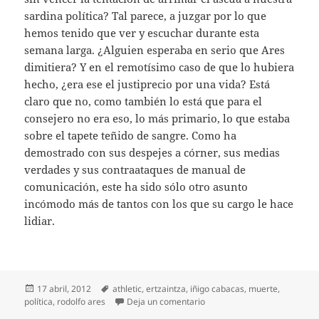
sardina política? Tal parece, a juzgar por lo que
hemos tenido que ver y escuchar durante esta
semana larga. ¿Alguien esperaba en serio que Ares
dimitiera? Y en el remotísimo caso de que lo hubiera
hecho, ¿era ese el justiprecio por una vida? Está
claro que no, como también lo está que para el
consejero no era eso, lo más primario, lo que estaba
sobre el tapete teñido de sangre. Como ha
demostrado con sus despejes a córner, sus medias
verdades y sus contraataques de manual de
comunicación, este ha sido sólo otro asunto
incómodo más de tantos con los que su cargo le hace
lidiar.
Publicado
Etiquetas
17 abril, 2012
athletic
,
ertzaintza
,
iñigo cabacas
,
muerte
,
el
en Lo humano y lo político
política
,
rodolfo ares
Deja un comentario