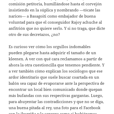
comisión petitoria, humillándose hasta el corvejón
insistiendo en la súplica y nombrando —tócate las
narices— a Basagoiti como embajador de buena
voluntad para que el conseguidor Rajoy achuche al
anfitrión que no quiere serlo. Y si no traga, que dicte
otro de sus decretazos, ¿no?
Es curioso ver cómo los orgullos indomables
pueden plegarse hasta adquirir el tamaño de un
kleenex. A ver con qué cara reclamamos a partir de
ahora la otra cuestioncilla que tenemos pendiente. Y
a ver también cómo explican los sociólogos que ese
ardor identitario que suele buscar coartada en un
balón sea capaz de evaporarse ante la perspectiva de
encontrar un local bien comunicado donde quepan
más bufandas con sus respectivas gargantas. Luego,
para ahuyentar las contradicciones y que no se diga,
una buena pitada al rey, una foto para el Facebook
con la ikurriña y la senyera como si hubiéramos