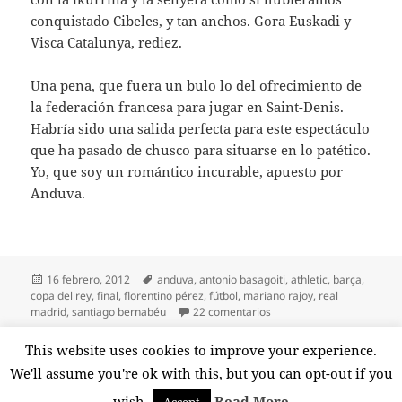
conquistado Cibeles, y tan anchos. Gora Euskadi y
Visca Catalunya, rediez.
Una pena, que fuera un bulo lo del ofrecimiento de
la federación francesa para jugar en Saint-Denis.
Habría sido una salida perfecta para este espectáculo
que ha pasado de chusco para situarse en lo patético.
Yo, que soy un romántico incurable, apuesto por
Anduva.
Publicado
Etiquetas
16 febrero, 2012
anduva
,
antonio basagoiti
,
athletic
,
barça
,
el
copa del rey
,
final
,
florentino pérez
,
fútbol
,
mariano rajoy
,
real
en Una final sin principios
madrid
,
santiago bernabéu
22 comentarios
Paginación
This website uses cookies to improve your experience.
PÁGINA
4
de
We'll assume you're ok with this, but you can opt-out if you
entradas
Página
wish.
Read More