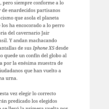
co, pero siempre conforme a lo
r
de enardecidos partisanos
scismo que asola el planeta
 los ha encocorado a lo perro
oria del cavernario Jair
rasil. Y andan machacando
antallas de sus
Iphone XS
desde
o quede un confín del globo al
ta por la enésima muestra de
iudadanos que han vuelto a
na urna.
esta vez elegir lo correcto
brán predicado los elegidos
 se llevó la primera vuelta por