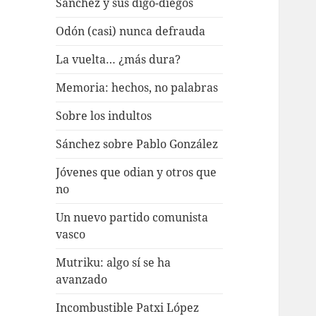
Sánchez y sus digo-diegos
Odón (casi) nunca defrauda
La vuelta… ¿más dura?
Memoria: hechos, no palabras
Sobre los indultos
Sánchez sobre Pablo González
Jóvenes que odian y otros que
no
Un nuevo partido comunista
vasco
Mutriku: algo sí se ha
avanzado
Incombustible Patxi López