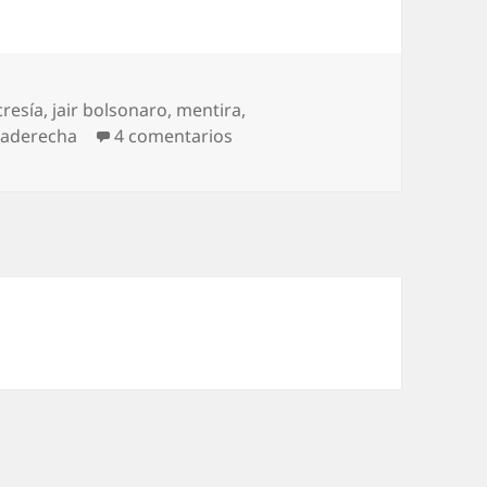
cresía
,
jair bolsonaro
,
mentira
,
en Bolsonaro eres tú
raderecha
4 comentarios