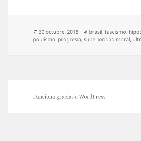
Publicado
Etiquetas
30 octubre, 2018
brasil
,
fascismo
,
hipo
el
poulismo
,
progresía
,
superioridad moral
,
ult
Funciona gracias a WordPress