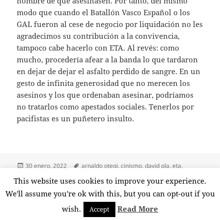
nombre de qué asesinasen. Por tanto, del mismo
modo que cuando el Batallón Vasco Español o los
GAL fueron al cese de negocio por liquidación no les
agradecimos su contribución a la convivencia,
tampoco cabe hacerlo con ETA. Al revés: como
mucho, procedería afear a la banda lo que tardaron
en dejar de dejar el asfalto perdido de sangre. En un
gesto de infinita generosidad que no merecen los
asesinos y los que ordenaban asesinar, podríamos
no tratarlos como apestados sociales. Tenerlos por
pacifistas es un puñetero insulto.
Publicado
Etiquetas
30 enero, 2022
arnaldo otegi
,
cinismo
,
david pla
,
eta
,
el
guerra
,
hipocresía
,
indecencia
,
miseria moral
,
paz
,
sortu
,
This website uses cookies to improve your experience.
en La paz, según Otegi y David Pla
terrorismo
5 comentarios
We'll assume you're ok with this, but you can opt-out if you
wish.
Read More
Accept
Funciona gracias a WordPress