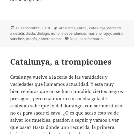
Publicado
Etiquetas
11 septiembre, 2018
artur mas
,
cárcel
,
catalunya
,
derecho
el
a decidir
,
diada
,
diálogo
,
exilio
,
independencia
,
mariano rajoy
,
pedro
en De Diada en Di
sánchez
,
procés
,
soberanismo
Deja un comentario
Catalunya, a trompicones
Catalunya vuelve a la feria de las vanidades y
vaciedades que llamamos actualidad. Y está muy
bien celebrar que no se han cumplido ciertos negros
presagios, pero cualquiera con media gota de
realismo sabe que lo del domingo, con ser meritorio,
no es para sacar el cava. ¿O es que acaso esto va de
salvar los muebles, patadón a seguir y vamos a ver
qué pasa? Hasta donde uno recuerda, la primera