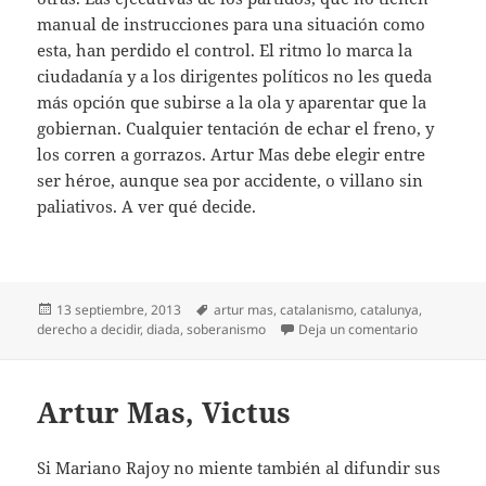
manual de instrucciones para una situación como
esta, han perdido el control. El ritmo lo marca la
ciudadanía y a los dirigentes políticos no les queda
más opción que subirse a la ola y aparentar que la
gobiernan. Cualquier tentación de echar el freno, y
los corren a gorrazos. Artur Mas debe elegir entre
ser héroe, aunque sea por accidente, o villano sin
paliativos. A ver qué decide.
Publicado
Etiquetas
13 septiembre, 2013
artur mas
,
catalanismo
,
catalunya
,
el
en Catalun
derecho a decidir
,
diada
,
soberanismo
Deja un comentario
Artur Mas, Victus
Si Mariano Rajoy no miente también al difundir sus