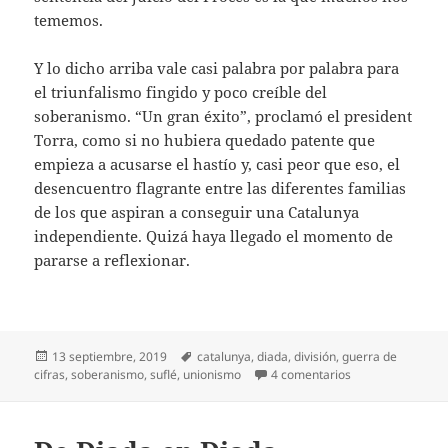
tememos.
Y lo dicho arriba vale casi palabra por palabra para
el triunfalismo fingido y poco creíble del
soberanismo. “Un gran éxito”, proclamó el president
Torra, como si no hubiera quedado patente que
empieza a acusarse el hastío y, casi peor que eso, el
desencuentro flagrante entre las diferentes familias
de los que aspiran a conseguir una Catalunya
independiente. Quizá haya llegado el momento de
pararse a reflexionar.
Publicado
Etiquetas
13 septiembre, 2019
catalunya
,
diada
,
división
,
guerra de
el
en Guerra de cifr
cifras
,
soberanismo
,
suflé
,
unionismo
4 comentarios