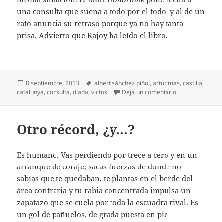
una consulta que suena a todo por el todo, y al de un
rato anuncia su retraso porque ya no hay tanta
prisa. Advierto que Rajoy ha leído el libro.
Publicado
Etiquetas
8 septiembre, 2013
albert sánchez piñol
,
artur mas
,
castilla
,
el
en Artur Mas, Vi
catalunya
,
consulta
,
diada
,
victus
Deja un comentario
Otro récord, ¿y…?
Es humano. Vas perdiendo por trece a cero y en un
arranque de coraje, sacas fuerzas de donde no
sabías que te quedaban, te plantas en el borde del
área contraria y tu rabia concentrada impulsa un
zapatazo que se cuela por toda la escuadra rival. Es
un gol de pañuelos, de grada puesta en pie