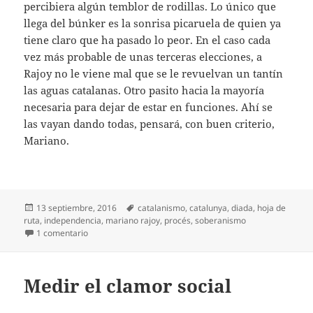
percibiera algún temblor de rodillas. Lo único que
llega del búnker es la sonrisa picaruela de quien ya
tiene claro que ha pasado lo peor. En el caso cada
vez más probable de unas terceras elecciones, a
Rajoy no le viene mal que se le revuelvan un tantín
las aguas catalanas. Otro pasito hacia la mayoría
necesaria para dejar de estar en funciones. Ahí se
las vayan dando todas, pensará, con buen criterio,
Mariano.
Publicado
Etiquetas
13 septiembre, 2016
catalanismo
,
catalunya
,
diada
,
hoja de
el
ruta
,
independencia
,
mariano rajoy
,
procés
,
soberanismo
en Catalunya, a trompicones
1 comentario
Medir el clamor social