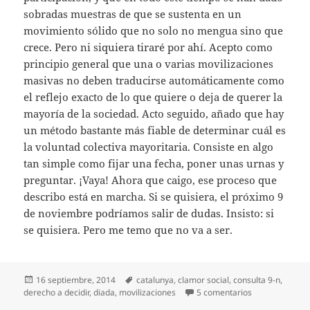
sobradas muestras de que se sustenta en un
movimiento sólido que no solo no mengua sino que
crece. Pero ni siquiera tiraré por ahí. Acepto como
principio general que una o varias movilizaciones
masivas no deben traducirse automáticamente como
el reflejo exacto de lo que quiere o deja de querer la
mayoría de la sociedad. Acto seguido, añado que hay
un método bastante más fiable de determinar cuál es
la voluntad colectiva mayoritaria. Consiste en algo
tan simple como fijar una fecha, poner unas urnas y
preguntar. ¡Vaya! Ahora que caigo, ese proceso que
describo está en marcha. Si se quisiera, el próximo 9
de noviembre podríamos salir de dudas. Insisto: si
se quisiera. Pero me temo que no va a ser.
Publicado
Etiquetas
16 septiembre, 2014
catalunya
,
clamor social
,
consulta 9-n
,
el
en Medir el cla
derecho a decidir
,
diada
,
movilizaciones
5 comentarios