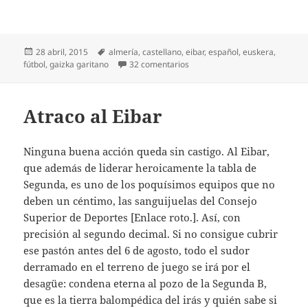
Publicado
Etiquetas
28 abril, 2015
almería
,
castellano
,
eibar
,
español
,
euskera
,
el
en La lección de Gaizka
fútbol
,
gaizka garitano
32 comentarios
Atraco al Eibar
Ninguna buena acción queda sin castigo. Al Eibar,
que además de liderar heroicamente la tabla de
Segunda, es uno de los poquísimos equipos que no
deben un céntimo, las sanguijuelas del Consejo
Superior de Deportes [Enlace roto.]. Así, con
precisión al segundo decimal. Si no consigue cubrir
ese pastón antes del 6 de agosto, todo el sudor
derramado en el terreno de juego se irá por el
desagüe: condena eterna al pozo de la Segunda B,
que es la tierra balompédica del irás y quién sabe si