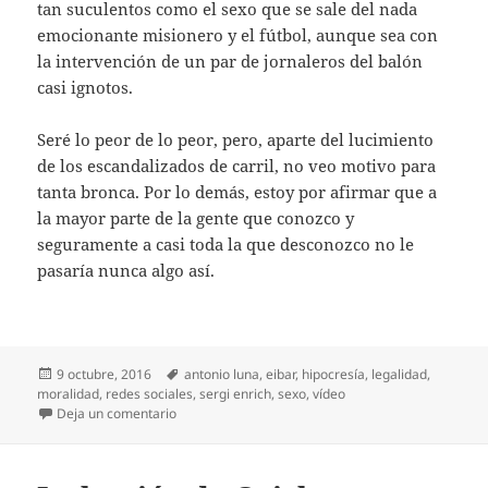
tan suculentos como el sexo que se sale del nada
emocionante misionero y el fútbol, aunque sea con
la intervención de un par de jornaleros del balón
casi ignotos.
Seré lo peor de lo peor, pero, aparte del lucimiento
de los escandalizados de carril, no veo motivo para
tanta bronca. Por lo demás, estoy por afirmar que a
la mayor parte de la gente que conozco y
seguramente a casi toda la que desconozco no le
pasaría nunca algo así.
Publicado
Etiquetas
9 octubre, 2016
antonio luna
,
eibar
,
hipocresía
,
legalidad
,
el
moralidad
,
redes sociales
,
sergi enrich
,
sexo
,
vídeo
en Vídeos de tercera
Deja un comentario