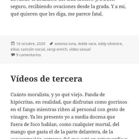
seguro, recibiendo ovaciones desde la grada. Y a mí,
qué quieren que les diga, me parece fatal.
Publicado
Etiquetas
16 octubre, 2020
antonio luna
,
doble vara
,
eddy silvestre
,
el
eibar
,
sanción social
,
sergi enrich
,
vídeo sexual
en Enrich, paga y libra
9 comentarios
Vídeos de tercera
Cuánto moralista, y yo qué viejo. Panda de
hipócritas, en realidad, que disfrutan como gorrinos
en el fango mientras riñen al personal con gesto de
vinagre. Ya les presento yo a media docena que
fuera de foco hablan, como cualquier mortal, del
mango que gasta el de la parte delantera, de la
concentración extrema del que está en retaguardia y,