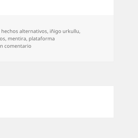
,
hechos alternativos
,
iñigo urkullu
,
os
,
mentira
,
plataforma
en Buenos fines, malos medios
un comentario