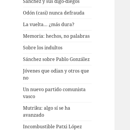
Sánchez y sus digo-diegos
Odón (casi) nunca defrauda
La vuelta… ¿más dura?
Memoria: hechos, no palabras
Sobre los indultos
Sánchez sobre Pablo González
Jóvenes que odian y otros que
no
Un nuevo partido comunista
vasco
Mutriku: algo sí se ha
avanzado
Incombustible Patxi López