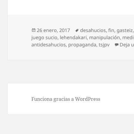
Publicado
Etiquetas
26 enero, 2017
desahucios
,
fin
,
gasteiz
el
juego sucio
,
lehendakari
,
manipulación
,
medi
antidesahucios
,
propaganda
,
tsjpv
Deja 
Funciona gracias a WordPress