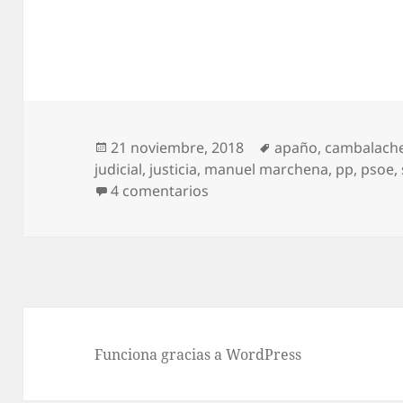
Publicado
Etiquetas
21 noviembre, 2018
apaño
,
cambalach
el
judicial
,
justicia
,
manuel marchena
,
pp
,
psoe
,
en Marchena el digno
4 comentarios
Funciona gracias a WordPress