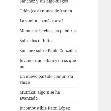
Sánchez y sus digo-diegos
Odón (casi) nunca defrauda
La vuelta… ¿más dura?
Memoria: hechos, no palabras
Sobre los indultos
Sánchez sobre Pablo González
Jóvenes que odian y otros que
no
Un nuevo partido comunista
vasco
Mutriku: algo sí se ha
avanzado
Incombustible Patxi López