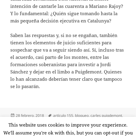
intención de cantarle las cuarenta a Mariano Rajoy?
Y lo fundamental: ¿Quién sigue tomando hasta la
más pequeña decisión ejecutiva en Catalunya?
Saben las respuestas y, si no se engañan, también
tienen los elementos de juicio suficientes para
sospechar que va a seguir siendo así. Sí, incluso tras
el acuerdo, casi parto de los montes, entre las
formaciones soberanistas para investir a Jordi
Sánchez y dejar en el limbo a Puigdemont. Quienes
lo han alcanzado deberían tener claro que tampoco
se lo pasarán.
Publicado
Etiquetas
28 febrero, 2018
artículo 155
,
bloqueo
,
carles puigdemont
,
el
catalunya
,
dui
,
elecciones 21-d
,
expatriados
,
generalitat
,
jordi
This website uses cookies to improve your experience.
en Sin novedad en
sánchez
,
psrisión
,
república catalana
1 comentario
We'll assume you're ok with this, but you can opt-out if you