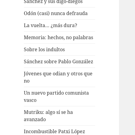
Sánchez y sus digo-diegos
Odón (casi) nunca defrauda
La vuelta… ¿más dura?
Memoria: hechos, no palabras
Sobre los indultos
Sánchez sobre Pablo González
Jóvenes que odian y otros que
no
Un nuevo partido comunista
vasco
Mutriku: algo sí se ha
avanzado
Incombustible Patxi López