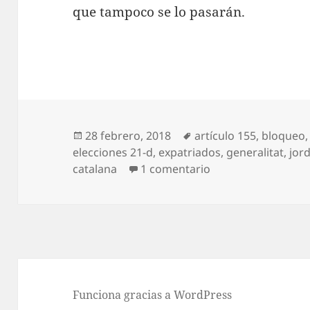
que tampoco se lo pasarán.
Publicado
Etiquetas
28 febrero, 2018
artículo 155
,
bloqueo
el
elecciones 21-d
,
expatriados
,
generalitat
,
jor
en Sin novedad en
catalana
1 comentario
Funciona gracias a WordPress