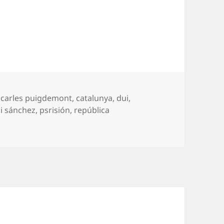
,
carles puigdemont
,
catalunya
,
dui
,
di sánchez
,
psrisión
,
república
 Catalunya