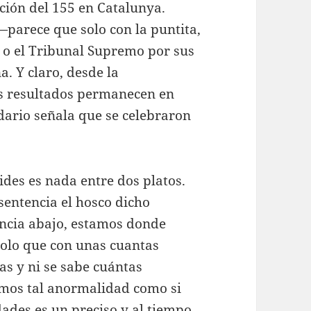
ción del 155 en Catalunya.
—parece que solo con la puntita,
l o el Tribunal Supremo por sus
. Y claro, desde la
os resultados permanecen en
ario señala que se celebraron
ides es nada entre dos platos.
entencia el hosco dicho
dencia abajo, estamos donde
solo que con unas cuantas
as y ni se sabe cuántas
mos tal anormalidad como si
ades es un preciso y al tiempo