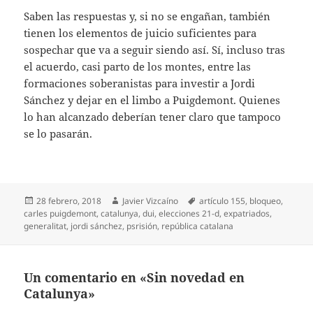
Saben las respuestas y, si no se engañan, también
tienen los elementos de juicio suficientes para
sospechar que va a seguir siendo así. Sí, incluso tras
el acuerdo, casi parto de los montes, entre las
formaciones soberanistas para investir a Jordi
Sánchez y dejar en el limbo a Puigdemont. Quienes
lo han alcanzado deberían tener claro que tampoco
se lo pasarán.
Publicado
Autor
Etiquetas
28 febrero, 2018
Javier Vizcaíno
artículo 155
,
bloqueo
,
el
carles puigdemont
,
catalunya
,
dui
,
elecciones 21-d
,
expatriados
,
generalitat
,
jordi sánchez
,
psrisión
,
república catalana
Un comentario en «Sin novedad en
Catalunya»