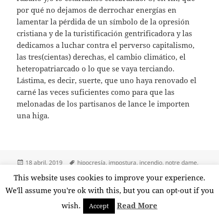
por qué no dejamos de derrochar energías en
lamentar la pérdida de un símbolo de la opresión
cristiana y de la turistificación gentrificadora y las
dedicamos a luchar contra el perverso capitalismo,
las tres(cientas) derechas, el cambio climático, el
heteropatriarcado o lo que se vaya terciando.
Lástima, es decir, suerte, que uno haya renovado el
carné las veces suficientes como para que las
melonadas de los partisanos de lance le importen
una higa.
Publicado
Etiquetas
18 abril, 2019
hipocresía
,
impostura
,
incendio
,
notre dame
,
el
parís
,
postureo
,
sentimientos
,
superioridad moral
This website uses cookies to improve your experience.
en Prohibido llorar
Deja un comentario
We'll assume you're ok with this, but you can opt-out if you
wish.
Read More
Accept
Funciona gracias a WordPress