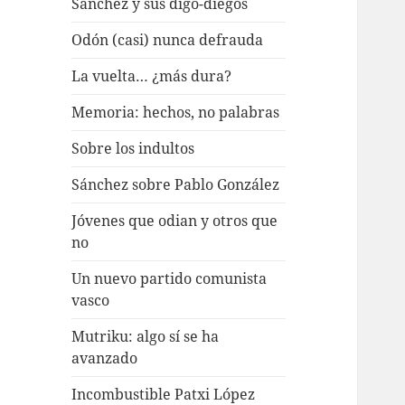
Sánchez y sus digo-diegos
Odón (casi) nunca defrauda
La vuelta… ¿más dura?
Memoria: hechos, no palabras
Sobre los indultos
Sánchez sobre Pablo González
Jóvenes que odian y otros que
no
Un nuevo partido comunista
vasco
Mutriku: algo sí se ha
avanzado
Incombustible Patxi López