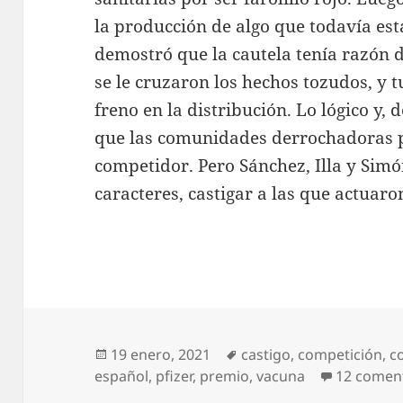
la producción de algo que todavía est
demostró que la cautela tenía razón d
se le cruzaron los hechos tozudos, y 
freno en la distribución. Lo lógico y, 
que las comunidades derrochadoras 
competidor. Pero Sánchez, Illa y Sim
caracteres, castigar a las que actuar
Publicado
Etiquetas
19 enero, 2021
castigo
,
competición
,
c
el
español
,
pfizer
,
premio
,
vacuna
12 comen