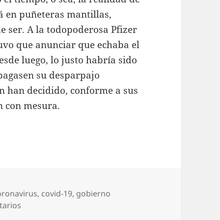
á en puñeteras mantillas,
e ser. A la todopoderosa Pfizer
tuvo que anunciar que echaba el
desde luego, lo justo habría sido
pagasen su desparpajo
ón han decidido, conforme a sus
on con mesura.
oronavirus
,
covid-19
,
gobierno
en Guerra de vacunas
tarios