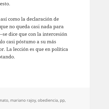
esto.
o así como la declaración de
 que no queda casi nada para
se dice que con la intercesión
ulo casi póstumo a su más
. La lección es que en política
ptando.
mato
,
mariano rajoy
,
obediencia
,
pp
,
o Alonso