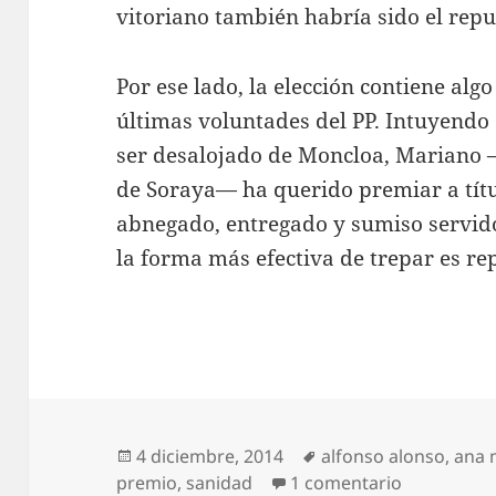
vitoriano también habría sido el repu
Por ese lado, la elección contiene alg
últimas voluntades del PP. Intuyendo
ser desalojado de Moncloa, Mariano —
de Soraya— ha querido premiar a tít
abnegado, entregado y sumiso servidor
la forma más efectiva de trepar es re
Publicado
Etiquetas
4 diciembre, 2014
alfonso alonso
,
ana 
el
en Ministr
premio
,
sanidad
1 comentario