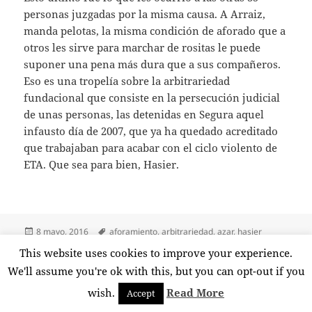
personas juzgadas por la misma causa. A Arraiz,
manda pelotas, la misma condición de aforado que a
otros les sirve para marchar de rositas le puede
suponer una pena más dura que a sus compañeros.
Eso es una tropelía sobre la arbitrariedad
fundacional que consiste en la persecución judicial
de unas personas, las detenidas en Segura aquel
infausto día de 2007, que ya ha quedado acreditado
que trabajaban para acabar con el ciclo violento de
ETA. Que sea para bien, Hasier.
Publicado
Etiquetas
8 mayo, 2016
aforamiento
,
arbitrariedad
,
azar
,
hasier
el
arraiz
,
inhabilitación
,
justicia española
,
segura
,
suerte
,
tómbola
,
This website uses cookies to improve your experience.
en Arraiz en la tómbola
trampa
,
tsjpv
1 comentario
We'll assume you're ok with this, but you can opt-out if you
wish.
Read More
Accept
Funciona gracias a WordPress