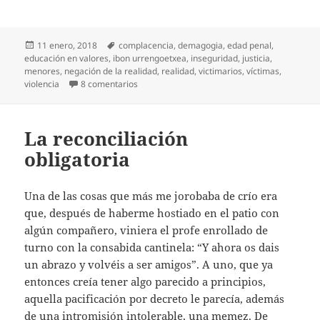
Publicado
Etiquetas
11 enero, 2018
complacencia
,
demagogia
,
edad penal
,
el
educación en valores
,
ibon urrengoetxea
,
inseguridad
,
justicia
,
menores
,
negación de la realidad
,
realidad
,
victimarios
,
víctimas
,
en Actos y consecuencias
violencia
8 comentarios
La reconciliación
obligatoria
Una de las cosas que más me jorobaba de crío era
que, después de haberme hostiado en el patio con
algún compañero, viniera el profe enrollado de
turno con la consabida cantinela: “Y ahora os dais
un abrazo y volvéis a ser amigos”. A uno, que ya
entonces creía tener algo parecido a principios,
aquella pacificación por decreto le parecía, además
de una intromisión intolerable, una memez. De