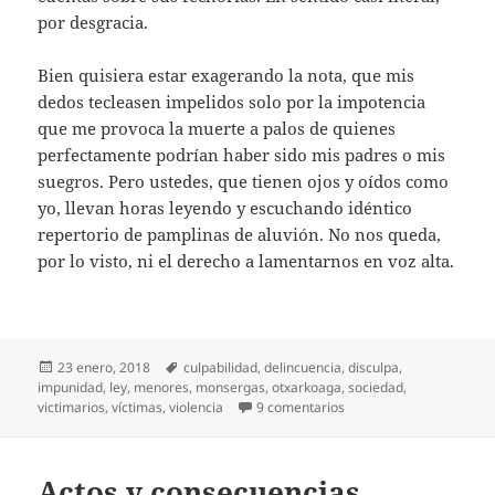
por desgracia.
Bien quisiera estar exagerando la nota, que mis
dedos tecleasen impelidos solo por la impotencia
que me provoca la muerte a palos de quienes
perfectamente podrían haber sido mis padres o mis
suegros. Pero ustedes, que tienen ojos y oídos como
yo, llevan horas leyendo y escuchando idéntico
repertorio de pamplinas de aluvión. No nos queda,
por lo visto, ni el derecho a lamentarnos en voz alta.
Publicado
Etiquetas
23 enero, 2018
culpabilidad
,
delincuencia
,
disculpa
,
el
impunidad
,
ley
,
menores
,
monsergas
,
otxarkoaga
,
sociedad
,
en No ha sido la socieda
victimarios
,
víctimas
,
violencia
9 comentarios
Actos y consecuencias