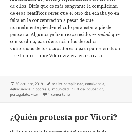
de ellos. Diría que es más sangrante la complicidad
de esos beatíficos seres que
el otro día echaba yo en
falta
en la concentración a pesar de que
normalmente pierden el culo para estar a pie de
pancarta. Algunos ya han reaparecido, es vedad que
con sordina, para denunciar los derechos
vulnerados de los ocupadores o para poner en duda
—se lo juro— que Vitori viviera en esa casa.
Publicado
Etiquetas
20 octubre, 2019
asalto
,
complicidad
,
convivencia
,
el
delincuencia
,
hipocresía
,
impunidad
,
injusticia
,
ocupación
,
en Final no tan feliz
portugalete
,
vitori
1 comentario
¿Quién protesta por Vitori?
(***) No es solo la sentencia del Procés o la de