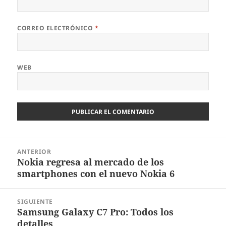
CORREO ELECTRÓNICO
*
WEB
Navegación
ANTERIOR
de
Nokia regresa al mercado de los
Entrada
entradas
smartphones con el nuevo Nokia 6
anterior:
SIGUIENTE
Samsung Galaxy C7 Pro: Todos los
Entrada
detalles
siguiente: