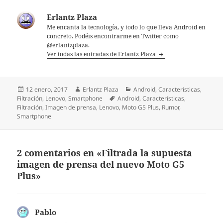
Erlantz Plaza
Me encanta la tecnología, y todo lo que lleva Android en
concreto. Podéis encontrarme en Twitter como
@erlantzplaza.
Ver todas las entradas de Erlantz Plaza
Publicado
Autor
Categorías
12 enero, 2017
Erlantz Plaza
Android
,
Características
,
el
Etiquetas
Filtración
,
Lenovo
,
Smartphone
Android
,
Características
,
Filtración
,
Imagen de prensa
,
Lenovo
,
Moto G5 Plus
,
Rumor
,
Smartphone
2 comentarios en «Filtrada la supuesta
imagen de prensa del nuevo Moto G5
Plus»
Pablo
dice: