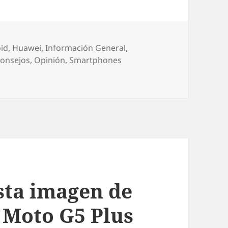
orías
id
,
Huawei
,
Información General
,
onsejos
,
Opinión
,
Smartphones
vil me compro HOY?
sta imagen de
 Moto G5 Plus