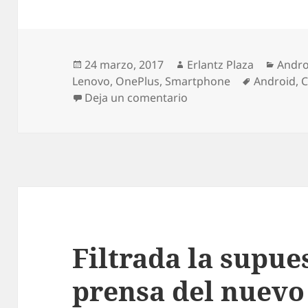
Publicado
Autor
Categ
24 marzo, 2017
Erlantz Plaza
Andro
el
Etiquetas
Lenovo
,
OnePlus
,
Smartphone
Android
,
C
en CONSEJOS: ¿Qué mó
Deja un comentario
Filtrada la supue
prensa del nuevo