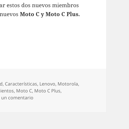
zar estos dos nuevos miembros
s nuevos
Moto C y Moto C Plus.
vos Moto C y Moto C Plus
rías
id
,
Características
,
Lenovo
,
Motorola
,
ientos
,
Moto C
,
Moto C Plus
,
en Motorola lanza los nuevos Moto C y Mot
 un comentario