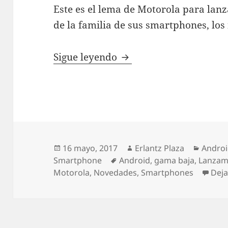
Este es el lema de Motorola para lan
de la familia de sus smartphones, lo
Motorola lanza los nue
Sigue leyendo
Publicado
Autor
Catego
16 mayo, 2017
Erlantz Plaza
Andro
el
Etiquetas
Smartphone
Android
,
gama baja
,
Lanzam
Motorola
,
Novedades
,
Smartphones
Deja