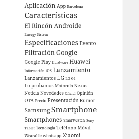
Aplicación
App
Barcelona
Características
El Rincón Androide
Energy Sistem
Especificaciones
Evento
Filtración
Google
Huawei
Google Play
Hardware
Lanzamiento
iOS
Información
LG
Lanzamientos
LG G4
Lo probamos
Nexus
Motorola
Noticia
Novedades
Opinión
Oficial
Presentación
OTA
Rumor
Precio
Smartphone
Samsung
Smartphones
Smartwatch
Sony
Teléfono Móvil
Tecnología
Tablet
Xiaomi
whatsapp
Wearable